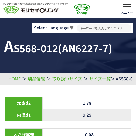
メニュー
Select Language
▼
A
S568-012(AN6227-7)
HOME
＞
製品情報
＞
取り扱いサイズ
＞
サイズ一覧
＞ AS568-01
太さd2
1.78
内径d1
9.25
太さ許容差
±0.08