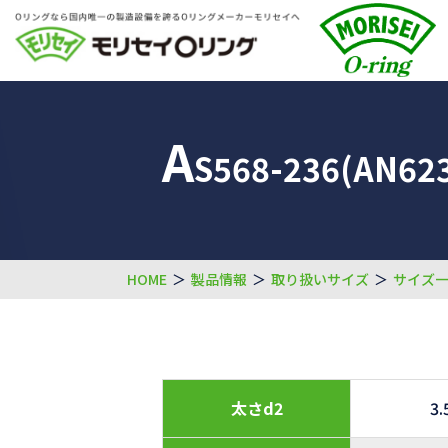
A
S568-236(AN623
HOME
＞
製品情報
＞
取り扱いサイズ
＞
サイズ
太さd2
3.