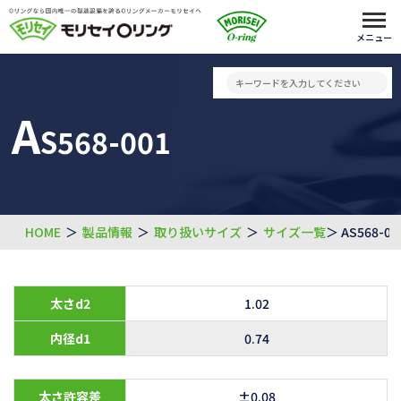
メニュー
A
S568-001
HOME
＞
製品情報
＞
取り扱いサイズ
＞
サイズ一覧
＞ AS568-00
太さd2
1.02
内径d1
0.74
太さ許容差
±0.08