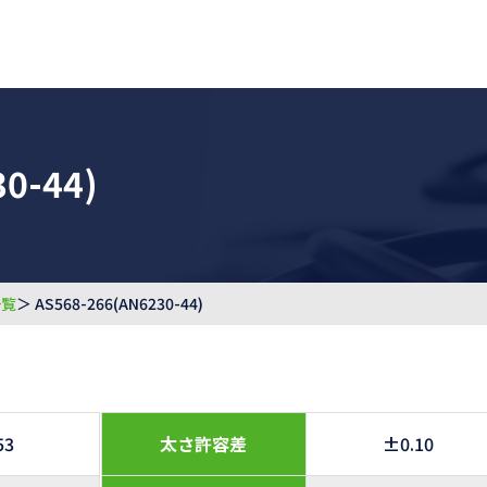
0-44)
一覧
＞ AS568-266(AN6230-44)
53
太さ許容差
±0.10