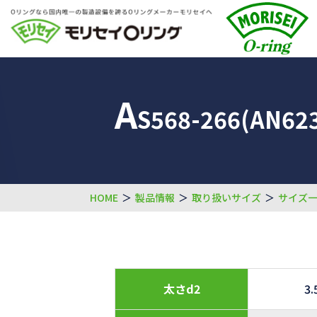
A
S568-266(AN623
HOME
＞
製品情報
＞
取り扱いサイズ
＞
サイズ
太さd2
3.