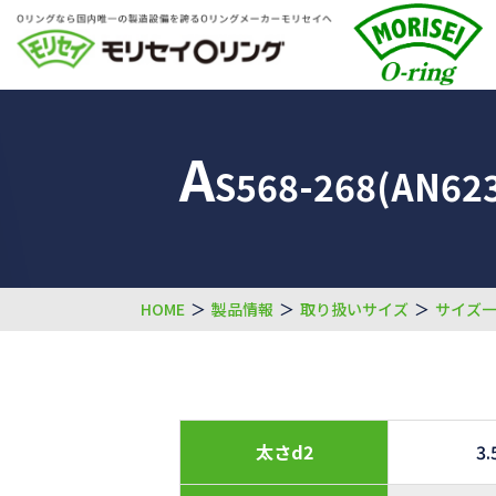
A
S568-268(AN623
HOME
＞
製品情報
＞
取り扱いサイズ
＞
サイズ
太さd2
3.