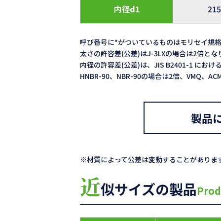
内径d1
215
呼び番号に*がついているものはモリセイ規
太さの許容差(公差)はJ-3LXの場合は2倍と
内径の許容差(公差)は、JIS B2401-1 における
HNBR-90、NBR-90の場合は2倍、VMQ、
製品
※材質によって公差は変動することがありま
近
似サイズの製品
Prod