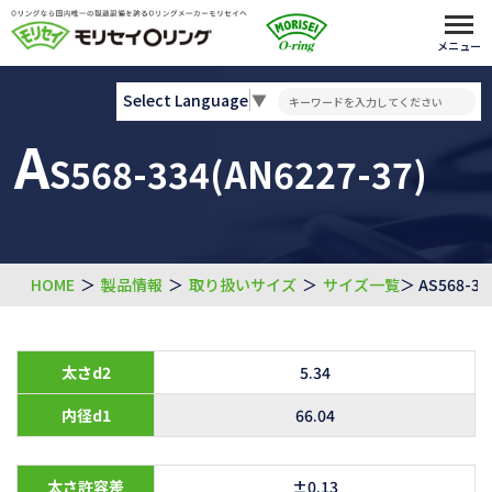
メニュー
Select Language
▼
A
S568-334(AN6227-37)
HOME
＞
製品情報
＞
取り扱いサイズ
＞
サイズ一覧
＞ AS568-33
太さd2
5.34
内径d1
66.04
太さ許容差
±0.13