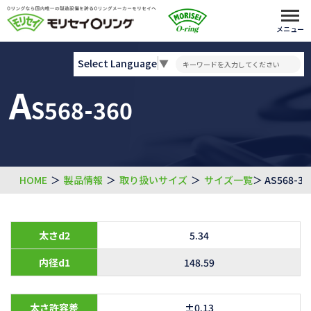
メニュー
Select Language
▼
A
S568-360
HOME
＞
製品情報
＞
取り扱いサイズ
＞
サイズ一覧
＞ AS568-36
太さd2
5.34
内径d1
148.59
太さ許容差
±0.13