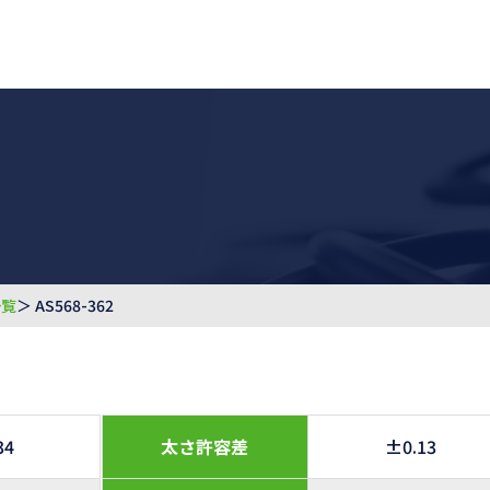
一覧
＞ AS568-362
34
太さ許容差
±0.13