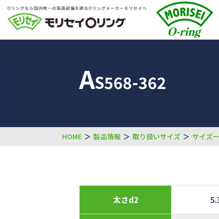
A
S568-362
HOME
＞
製品情報
＞
取り扱いサイズ
＞
サイズ
太さd2
5.