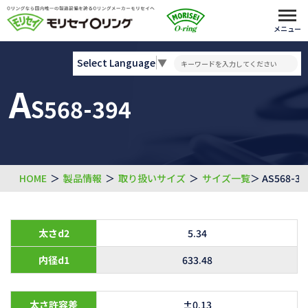
メニュー
Select Language
▼
A
S568-394
HOME
＞
製品情報
＞
取り扱いサイズ
＞
サイズ一覧
＞ AS568-39
太さd2
5.34
内径d1
633.48
太さ許容差
±0.13