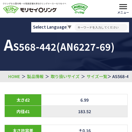
メニュー
Select Language
▼
A
S568-442(AN6227-69)
HOME
＞
製品情報
＞
取り扱いサイズ
＞
サイズ一覧
＞ AS568-44
太さd2
6.99
内径d1
183.52
太さ許容差
±0.16