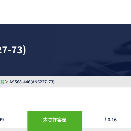
7-73)
一覧
＞ AS568-446(AN6227-73)
99
太さ許容差
±0.16