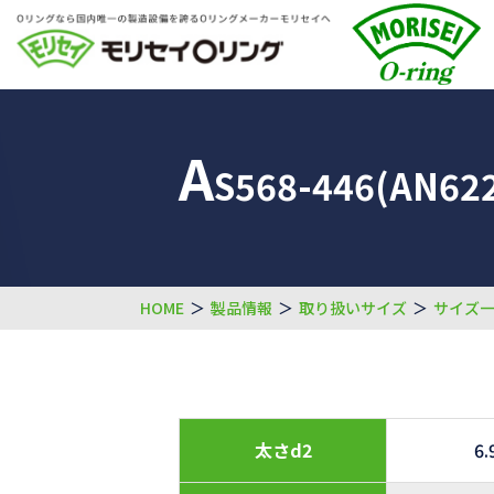
A
S568-446(AN622
HOME
＞
製品情報
＞
取り扱いサイズ
＞
サイズ
太さd2
6.