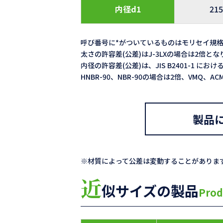
内径d1
215
呼び番号に*がついているものはモリセイ規
太さの許容差(公差)はJ-3LXの場合は2倍と
内径の許容差(公差)は、JIS B2401-1 における
HNBR-90、NBR-90の場合は2倍、VMQ、
製品
※材質によって公差は変動することがありま
近
似サイズの製品
Prod