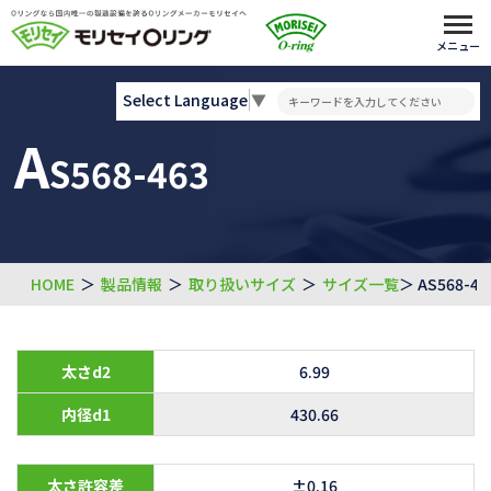
メニュー
Select Language
▼
A
S568-463
HOME
＞
製品情報
＞
取り扱いサイズ
＞
サイズ一覧
＞ AS568-46
太さd2
6.99
内径d1
430.66
太さ許容差
±0.16