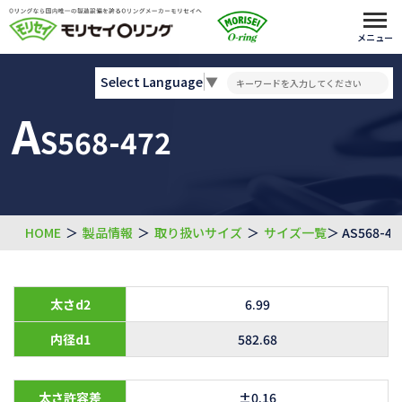
メニュー
Select Language
▼
A
S568-472
HOME
＞
製品情報
＞
取り扱いサイズ
＞
サイズ一覧
＞ AS568-47
太さd2
6.99
内径d1
582.68
太さ許容差
±0.16