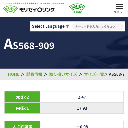
メニュー
Select Language
▼
A
S568-909
HOME
＞
製品情報
＞
取り扱いサイズ
＞
サイズ一覧
＞ AS568-90
太さd2
2.47
内径d1
17.93
太さ許容差
±0.08