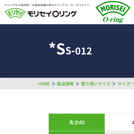
*S
S-012
HOME
＞
製品情報
＞
取り扱いサイズ
＞
サイズ
太さd2