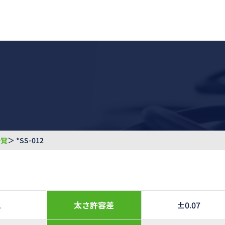
一覧
＞ *SS-012
1
太さ許容差
±0.07