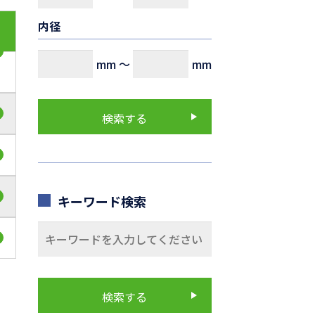
内径
mm
～
mm
キーワード検索