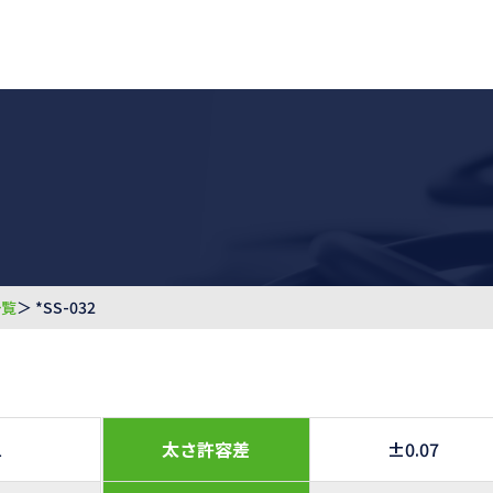
一覧
＞ *SS-032
1
太さ許容差
±0.07