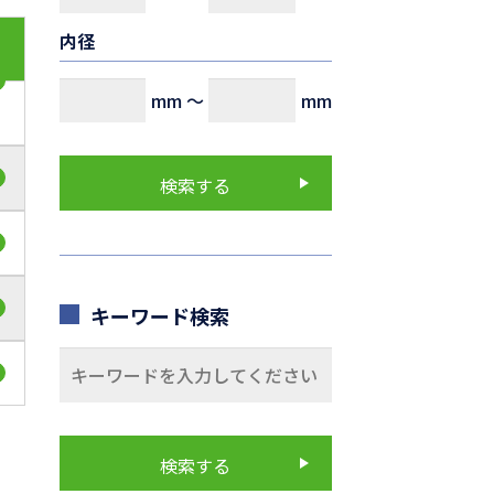
内径
mm
～
mm
キーワード検索