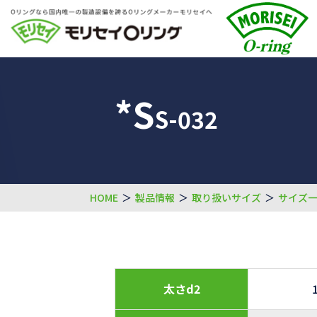
*S
S-032
HOME
＞
製品情報
＞
取り扱いサイズ
＞
サイズ
太さd2