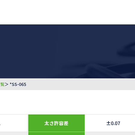
一覧
＞ *SS-065
1
太さ許容差
±0.07