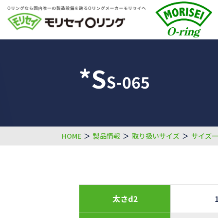
*S
S-065
HOME
＞
製品情報
＞
取り扱いサイズ
＞
サイズ
太さd2