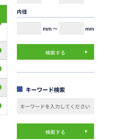
内径
mm
～
mm
キーワード検索