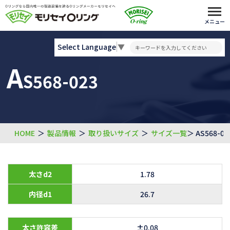
メニュー
Select Language
▼
A
S568-023
HOME
＞
製品情報
＞
取り扱いサイズ
＞
サイズ一覧
＞ AS568-02
太さd2
1.78
内径d1
26.7
太さ許容差
±0.08