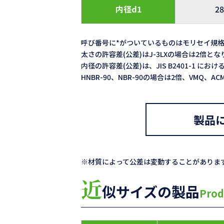
内径d1
28
呼び番号に*がついているものはモリセイ規
太さの許容差(公差)はJ-3LXの場合は2倍と
内径の許容差(公差)は、JIS B2401-1 における
HNBR-90、NBR-90の場合は2倍、VMQ、
製品
※材質によって公差は変動することがありま
近
似サイズの製品
Prod