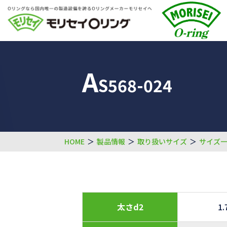
A
S568-024
HOME
＞
製品情報
＞
取り扱いサイズ
＞
サイズ
太さd2
1.