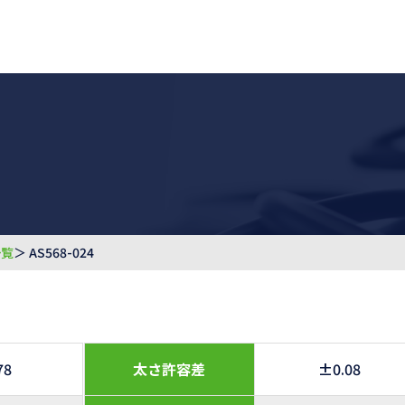
一覧
＞ AS568-024
78
太さ許容差
±0.08