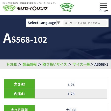
メニュー
Select Language
▼
A
S568-102
HOME
＞
製品情報
＞
取り扱いサイズ
＞
サイズ一覧
＞ AS568-10
太さd2
2.62
内径d1
1.25
太さ許容差
±0.08