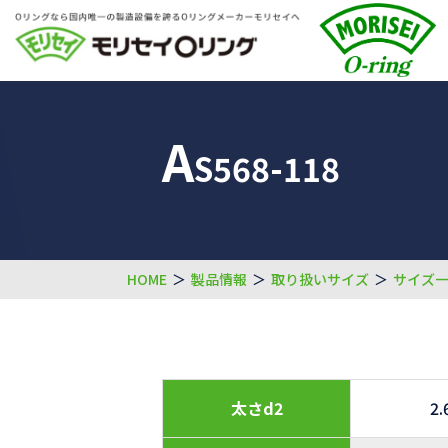
A
S568-118
HOME
＞
製品情報
＞
取り扱いサイズ
＞
サイズ
太さd2
2.