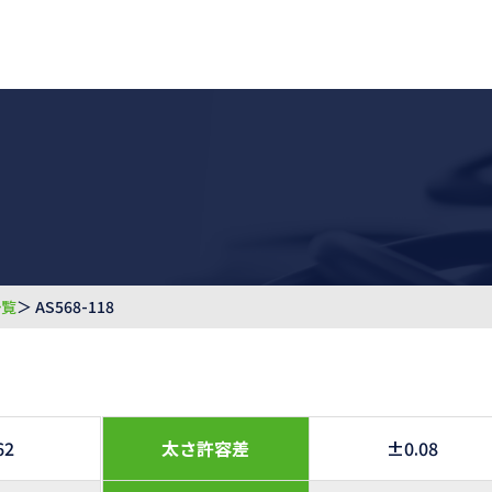
一覧
＞ AS568-118
62
太さ許容差
±0.08