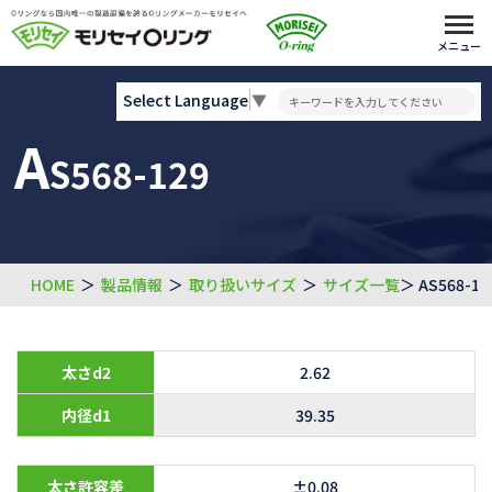
メニュー
Select Language
▼
A
S568-129
HOME
＞
製品情報
＞
取り扱いサイズ
＞
サイズ一覧
＞ AS568-12
太さd2
2.62
内径d1
39.35
太さ許容差
±0.08