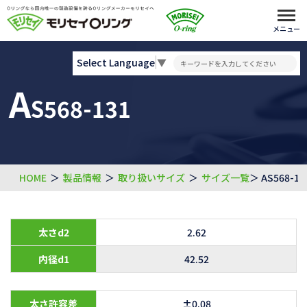
メニュー
Select Language
▼
A
S568-131
HOME
＞
製品情報
＞
取り扱いサイズ
＞
サイズ一覧
＞ AS568-13
太さd2
2.62
内径d1
42.52
太さ許容差
±0.08