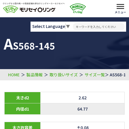
メニュー
Select Language
▼
A
S568-145
HOME
＞
製品情報
＞
取り扱いサイズ
＞
サイズ一覧
＞ AS568-14
太さd2
2.62
内径d1
64.77
太さ許容差
±0.08