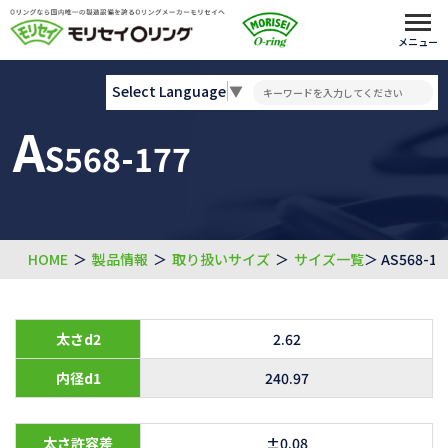
メニュー
Select Language
▼
A
S568-177
HOME
＞
製品情報
＞
取り扱いサイズ
＞
サイズ一覧
＞ AS568-17
太さd2
2.62
内径d1
240.97
太さ許容差
±0.08