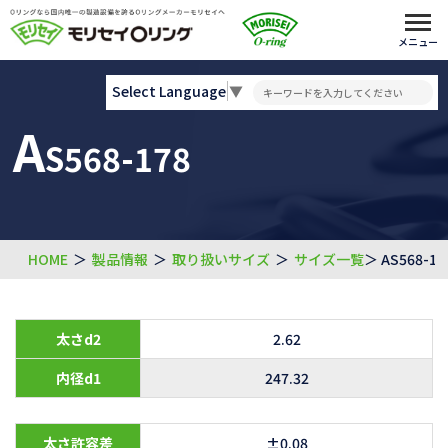
メニュー
Select Language
▼
A
S568-178
HOME
＞
製品情報
＞
取り扱いサイズ
＞
サイズ一覧
＞ AS568-17
太さd2
2.62
内径d1
247.32
太さ許容差
±0.08