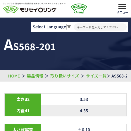
メニュー
Select Language
▼
A
S568-201
HOME
＞
製品情報
＞
取り扱いサイズ
＞
サイズ一覧
＞ AS568-20
太さd2
3.53
内径d1
4.35
太さ許容差
±0.10