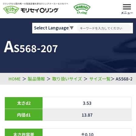
メニュー
Select Language
▼
A
S568-207
HOME
＞
製品情報
＞
取り扱いサイズ
＞
サイズ一覧
＞ AS568-20
太さd2
3.53
内径d1
13.87
太さ許容差
±0.10