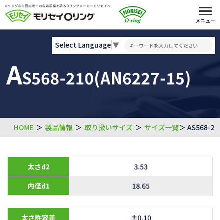
メニュー
Select Language
▼
A
S568-210(AN6227-15)
HOME
＞
製品情報
＞
取り扱いサイズ
＞
サイズ一覧
＞ AS568-21
太さd2
3.53
内径d1
18.65
太さ許容差
±0.10