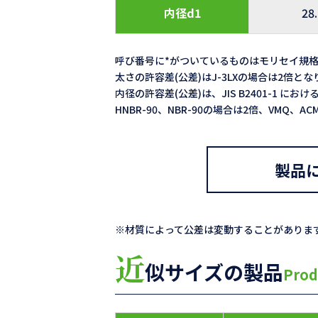
内径d1
28
呼び番号に*がついているものはモリセイ規
太さの許容差(公差)はJ-3LXの場合は2倍と
内径の許容差(公差)は、JIS B2401-1 における
HNBR-90、NBR-90の場合は2倍、VMQ、
製品
※材質によって公差は変動することがありま
近
似サイズの製品
Prod