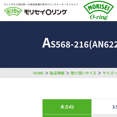
A
S568-216(AN622
HOME
＞
製品情報
＞
取り扱いサイズ
＞
サイズ
太さd2
3.